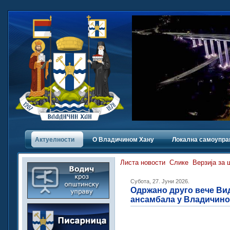
Актуелности
О Владичинoм Хану
Локална самоупра
Листа новости
Слике
Верзија за
Субота, 27. Јуни 2026.
Одржано друго вече Ви
ансамбала у Владичино