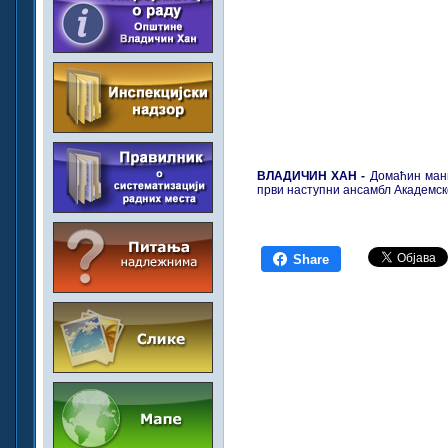
ВЛАДИЧИН ХАН -
Домаћин мани
први наступни ансамбл Академск
Share