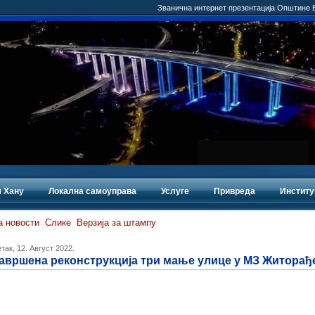
Званична интернет презентација Општине
 Хану
Локална самоуправа
Услуге
Привреда
Институ
а новости
Слике
Верзија за штампу
так, 12. Август 2022.
авршена реконструкција три мање улице у МЗ Житорађ