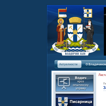
Актуелности
О Владичинoм
Лист
Пе
З