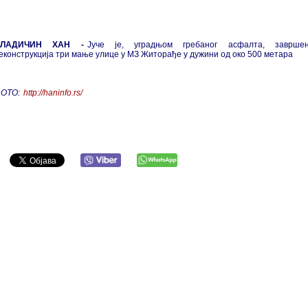
ВЛАДИЧИН ХАН -
Јуче је, уградњом гребаног асфалта, заврше
еконструкција три мање улице у МЗ Житорађе у дужини од око 500 метара
ОТО:
http://haninfo.rs/