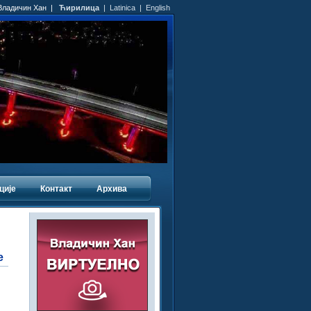
 Владичин Хан |
Ћирилица
|
Latinica
|
English
ције
Контакт
Архива
е