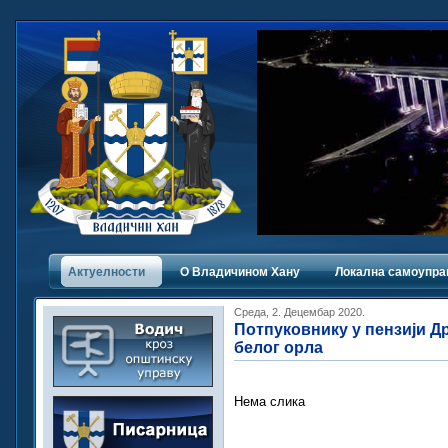
Актуелности
О Владичинoм Хану
Локална самоупра
Среда, 2. Децембар 2020.
Потпуковнику у пензији Д
белог орла
Нема слика