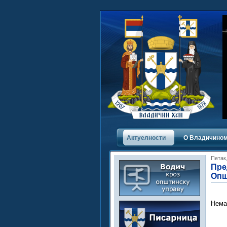
Актуелности
О Владичинoм
Петак,
Пре
Опш
Нема