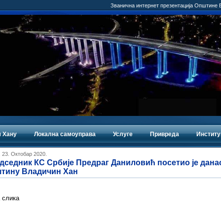
Званична интернет презентација Општине
 Хану
Локална самоуправа
Услуге
Привреда
Институ
 23. Октобар 2020.
дседник КС Србије Предраг Даниловић посетио је дана
тину Владичин Хан
 слика