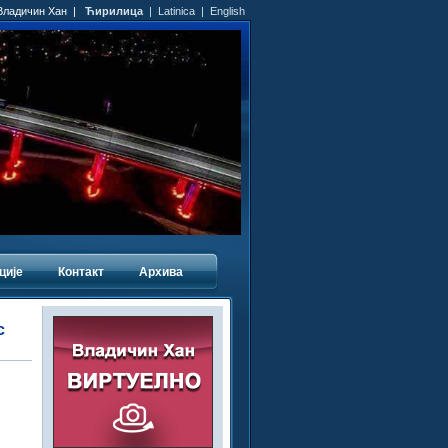
 Владичин Хан |
Ћирилица
|
Latinica
|
English
ције
Контакт
Архива
с