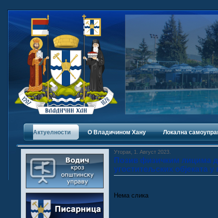
Актуелности
О Владичинoм Хану
Локална самоупра
Уторак, 1. Август 2023.
Позив физичким лицима д
угоститељских објеката у 
Нема слика