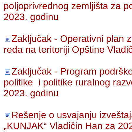
poljoprivrednog zemljišta za 
2023. godinu
Zaključak - Operativni plan
reda na teritoriji Opštine Vlad
Zaključak - Program podrške
politike i politike ruralnog r
2023. godinu
Rešenje o usvajanju izveštaj
„KUNJAK“ Vladičin Han za 202