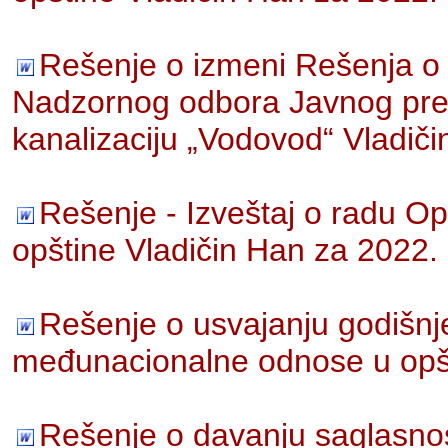
Rešenje o izmeni Rešenja o
Nadzornog odbora Javnog pre
kanalizaciju „Vodovod“ Vladič
Rešenje - Izveštaj o radu Op
opštine Vladičin Han za 2022.
Rešenje o usvajanju godišnj
međunacionalne odnose u opšt
Rešenje o davanju saglasnos