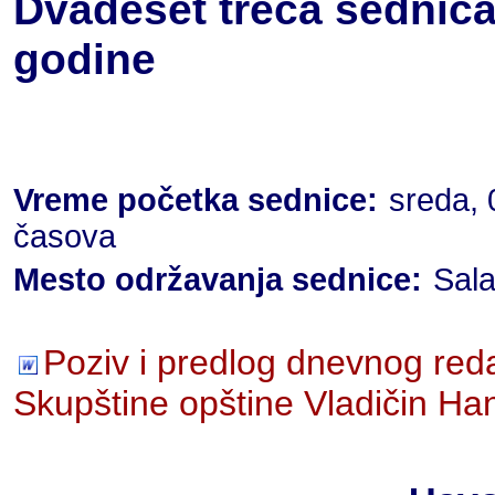
Dvadeset treća sednica
godine
Vreme početka sednice:
sreda, 
časova
Mesto održavanja sednice:
Sala
Poziv i predlog dnevnog red
Skupštine opštine Vladičin Ha