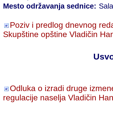
Mesto održavanja sednice:
Sala
Poziv i predlog dnevnog red
Skupštine opštine Vladičin Ha
Usvo
Odluka o izradi druge izmen
regulacije naselja Vladičin Ha