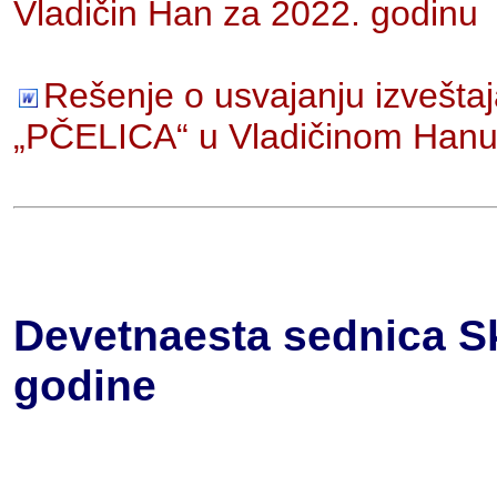
Vladičin Han za 2022. godinu
Rešenje o usvajanju izvešta
„PČELICA“ u Vladičinom Hanu
Devetnaesta sednica Sk
godine