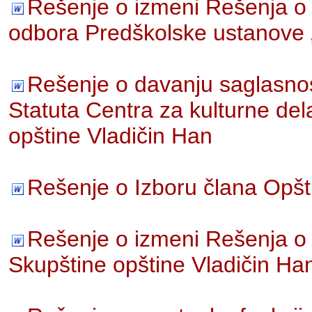
Rešenje o izmeni Rešenja o
odbora Predškolske ustanove „
Rešenje o davanju saglasnos
Statuta Centra za kulturne dela
opštine Vladičin Han
Rešenje o Izboru člana Opšt
Rešenje o izmeni Rešenja o 
Skupštine opštine Vladičin Ha