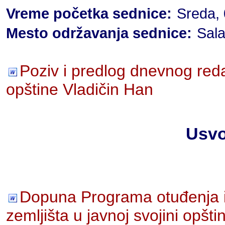
Vreme početka sednice:
Sreda, 
Mesto održavanja sednice:
Sala
Poziv i predlog dnevnog red
opštine Vladičin Han
Usvo
Dopuna Programa otuđenja i
zemljišta u javnoj svojini opšt