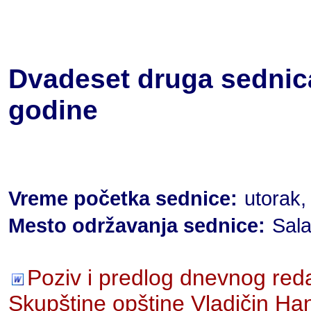
Dvadeset druga sednica
godine
Vreme početka sednice:
utorak,
Mesto održavanja sednice:
Sala
Poziv i predlog dnevnog red
Skupštine opštine Vladičin Ha