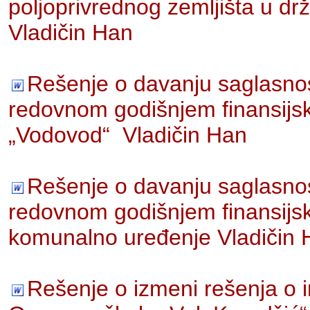
poljoprivrednog zemljišta u drža
Vladičin Han
Rešenje o davanju saglasnost
redovnom godišnjem finansijs
„Vodovod“ Vladičin Han
Rešenje o davanju saglasnost
redovnom godišnjem finansijs
komunalno uređenje Vladičin 
Rešenje o izmeni rešenja o