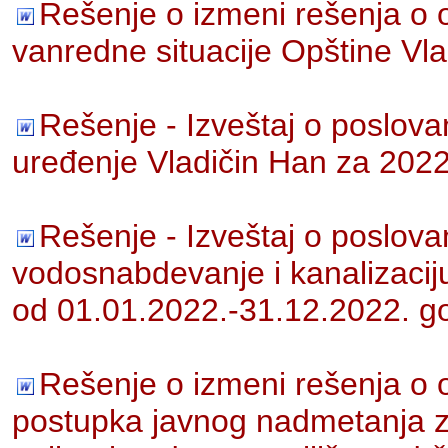
Rešenje o izmeni rešenja o 
vanredne situacije Opštine Vl
Rešenje - Izveštaj o poslo
uređenje Vladičin Han za 2022
Rešenje - Izveštaj o poslov
vodosnabdevanje i kanalizacij
od 01.01.2022.-31.12.2022. g
Rešenje o izmeni rešenja o 
postupka javnog nadmetanja za