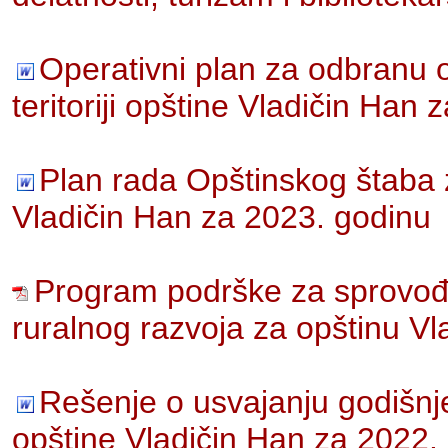
Operativni plan za odbranu 
teritoriji opštine Vladičin Han
Plan rada Opštinskog štaba 
Vladičin Han za 2023. godinu
Program podrške za sprovođenj
ruralnog razvoja za opštinu V
Rešenje o usvajanju godišnje
opštine Vladičin Han za 2022.