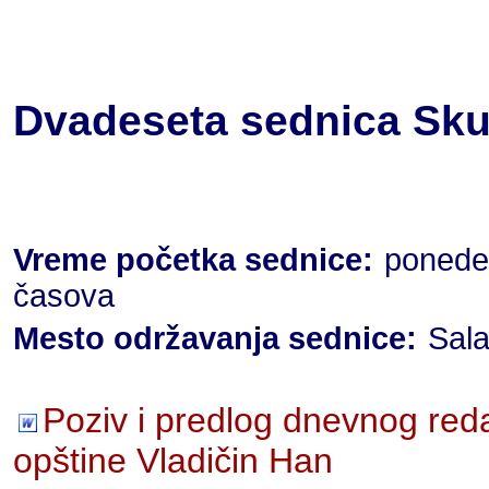
Dvadeseta sednica Skup
Vreme početka sednice:
ponedel
časova
Mesto održavanja sednice:
Sala
Poziv i predlog dnevnog red
opštine Vladičin Han