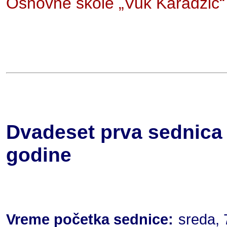
Osnovne škole „Vuk Karadžić“
Dvadeset prva sednica 
godine
Vreme početka sednice:
sreda, 