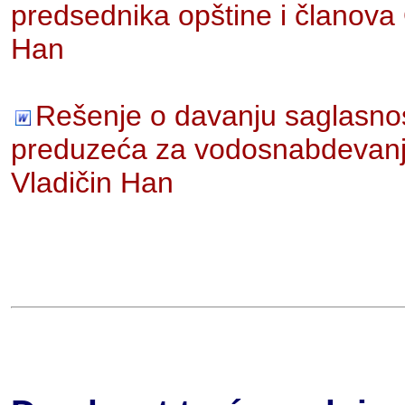
predsednika opštine i članova
Han
Rešenje o davanju saglasno
preduzeća za vodosnabdevanj
Vladičin Han