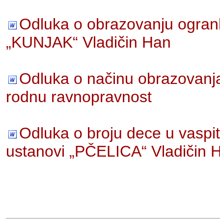
Odluka o obrazovanju ogran
„KUNJAK“ Vladičin Han
Odluka o načinu obrazovanja
rodnu ravnopravnost
Odluka o broju dece u vaspi
ustanovi „PČELICA“ Vladičin 