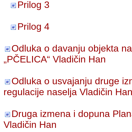
Prilog 3
Prilog 4
Odluka o davanju objekta na
„PČELICA“ Vladičin Han
Odluka o usvajanju druge i
regulacije naselja Vladičin Ha
Druga izmena i dopuna Plana
Vladičin Han