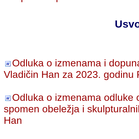
Usvo
Odluka o izmenama i dopun
Vladičin Han za 2023. godin
Odluka o izmenama odluke o
spomen obeležja i skulpturalnih 
Han