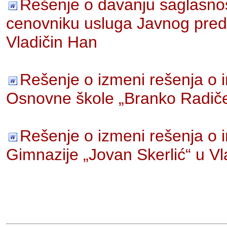
Rešenje o davanju saglasnos
cenovniku usluga Javnog pre
Vladičin Han
Rešenje o izmeni rešenja o
Osnovne škole „Branko Radiče
Rešenje o izmeni rešenja o
Gimnazije „Jovan Skerlić“ u V