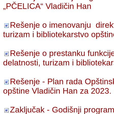
„PČELICA“ Vladičin Han
Rešenje o imenovanju direkt
turizam i bibliotekarstvo opšti
Rešenje o prestanku funkcije
delatnosti, turizam i bibliotek
Rešenje - Plan rada Opštins
opštine Vladičin Han za 2023.
Zaključak - Godišnji program 