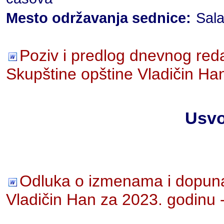
Mesto održavanja sednice:
Sala
Poziv i predlog dnevnog red
Skupštine opštine Vladičin Ha
Usvo
Odluka o izmenama i dopuna
Vladičin Han za 2023. godin