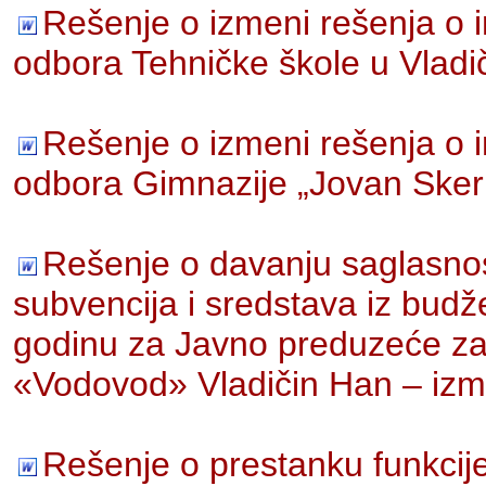
Rešenje o izmeni rešenja o
odbora Tehničke škole u Vlad
Rešenje o izmeni rešenja o
odbora Gimnazije „Jovan Sker
Rešenje o davanju saglasno
subvencija i sredstava iz budž
godinu za Javno preduzeće za
«Vodovod» Vladičin Han – iz
Rešenje o prestanku funkcij