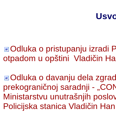
Usvo
Odluka o pristupanju izradi 
otpadom u opštini Vladičin Ha
Odluka o davanju dela zgra
prekograničnoj saradnji - „
Ministarstvu unutrašnjih poslo
Policijska stanica Vladičin Han