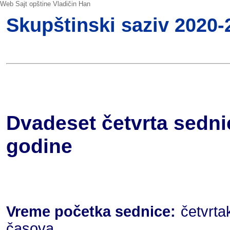
Web Sajt opštine Vladičin Han
Skupštinski saziv 2020-2
Dvadeset četvrta sedni
godine
Vreme početka sednice:
četvrta
časova