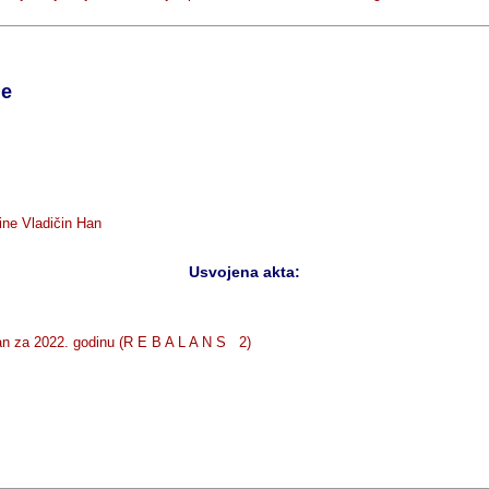
ne
ine Vladičin Han
Usvojena akta:
n za 2022. godinu (R E B A L A N S 2)