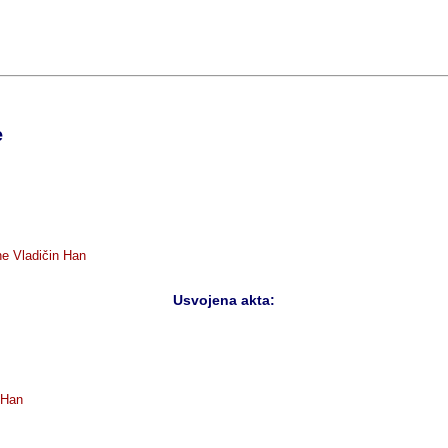
e
ne Vladičin Han
Usvojena akta:
n Han