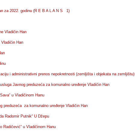
n za 2022. godinu (R E B A L A N S 1)
ne Vladičin Han
ne Vladičin Han
Han
dinu
ciju i administrativni prenos nepokretnosti (zemljišta i objekata na zemljištu
a usluga Javnog preduzeća za komunalno uređenje Vladičin Han
 Sava“ u Vladičinom Hanu
og preduzeća za komunalno uređenje Vladičin Han
da Radomir Putnik“ U Džepu
o Radičević“ u Vladičinom Hanu