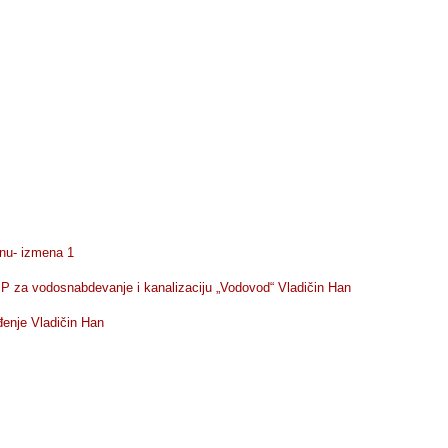
inu- izmena 1
JP za vodosnabdevanje i kanalizaciju „Vodovod“ Vladičin Han
đenje Vladičin Han