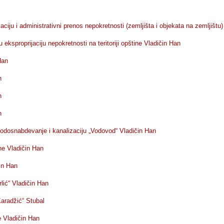
ciju i administrativni prenos nepokretnosti (zemljišta i objekata na zemljištu
ksproprijaciju nepokretnosti na teritoriji opštine Vladičin Han
Han
n
n
n
odosnabdevanje i kanalizaciju „Vodovod“ Vladičin Han
ne Vladičin Han
in Han
ić“ Vladičin Han
aradžić“ Stubal
e Vladičin Han