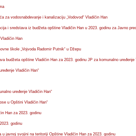
ama
a za vodosnabdevanje i kanalizaciju „Vodovod“ Vladičin Han
ija i sredstava iz budžeta opštine Vladičin Han u 2023. godinu za Javno pre
 Vladičin Han
ovne škole „Vojvoda Radomir Putnik“ u Džepu
ava budžeta opštine Vladičin Han za 2023. godinu JP za komunalno uređenje 
ređenje Vladičin Han“
nalno uređenje Vladičin Han“
se u Opštini Vladičin Han“
čin Han za 2023. godinu
 2023. godinu
 javnoj svojini na teritoriji Opštine Vladičin Han za 2023. godinu