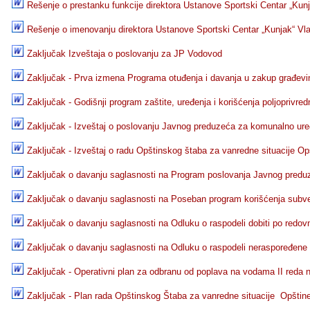
Rešenje o prestanku funkcije direktora Ustanove Sportski Centar „Kun
Rešenje o imenovanju direktora Ustanove Sportski Centar „Kunjak“ Vl
Zaključak Izveštaja o poslovanju za JP Vodovod
Zaključak - Prva izmena Programa otuđenja i davanja u zakup građevin
Zaključak - Godišnji program zaštite, uređenja i korišćenja poljoprivr
Zaključak - Izveštaj o poslovanju Javnog preduzeća za komunalno ure
Zaključak - Izveštaj o radu Opštinskog štaba za vanredne situacije Op
Zaključak o davanju saglasnosti na Program poslovanja Javnog preduz
Zaključak o davanju saglasnosti na Poseban program korišćenja subven
Zaključak o davanju saglasnosti na Odluku o raspodeli dobiti po red
Zaključak o davanju saglasnosti na Odluku o raspodeli neraspoređene 
Zaključak - Operativni plan za odbranu od poplava na vodama II reda na
Zaključak - Plan rada Opštinskog Štaba za vanredne situacije Opštin