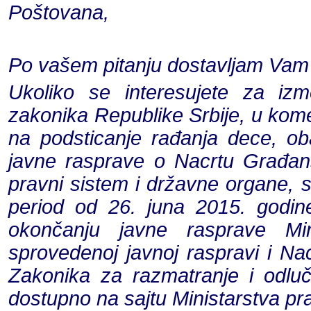
Poštovana,
Po vašem pitanju dostavljam Vam 
Ukoliko se interesujete za i
zakonika Republike Srbije, u ko
na podsticanje rađanja dece, 
javne rasprave o Nacrtu Građans
pravni sistem i državne organe,
period od 26. juna 2015. godin
okončanju javne rasprave Mini
sprovedenoj javnoj raspravi i Nac
Zakonika za razmatranje i odluč
dostupno na sajtu Ministarstva pr