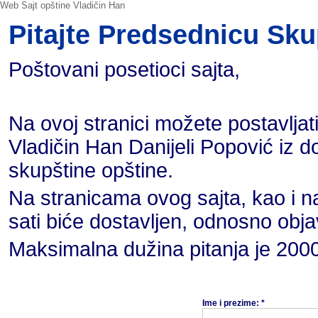
Web Sajt opštine Vladičin Han
Pitajte Predsednicu Sku
Poštovani posetioci sajta,
Na ovoj stranici možete postavljat
Vladičin Han Danijeli Popović iz
skupštine opštine.
Na stranicama ovog sajta, kao i na
sati biće dostavljen, odnosno obja
Maksimalna dužina pitanja je 2000
Ime i prezime: *