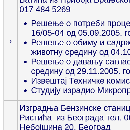
017 484 5269
Решење о потреби процен
16/05-04 од 05.09.2005. 
Решење о обиму и садржа
3
животну средину од 04.10
Решење о давању саглас
средину од 29.11.2005. г
Извештај Техничке комиси
Студију израдио Микроп
Изградња Бензинске станиц
Ристића из Београда тел. 
Небојшина 20, Београд