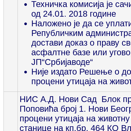
Техничка комисија је сач
од 24.01. 2018 године
Наложено је да се уплат
Републичким администра
достави доказ о праву с
асфалтне базе или угово
ЈП“Србијаводе“
Није издато Решење о до
процени утицаја на живо
НИС А.Д. Нови Сад Блок пр
Поповића број 1. Нови Беог
процени утицаја на животну
станице на кп.бр. 464 КО Вл