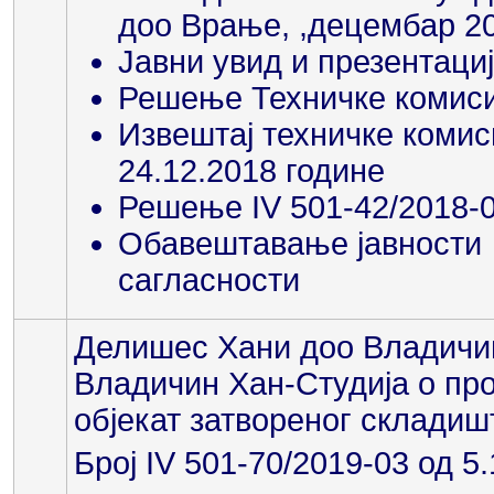
доо Врање, ,децембар 2
Јавни увид и презентациј
Решење Техничке комисиј
Извештај техничке комисиј
24.12.2018 године
Решење IV 501-42/2018-0
Обавештавање јавности 
сагласности
Делишес Хани доо Владичин 
Владичин Хан-Студија о про
објекат затвореног складиш
Број IV 501-70/2019-03 од 5