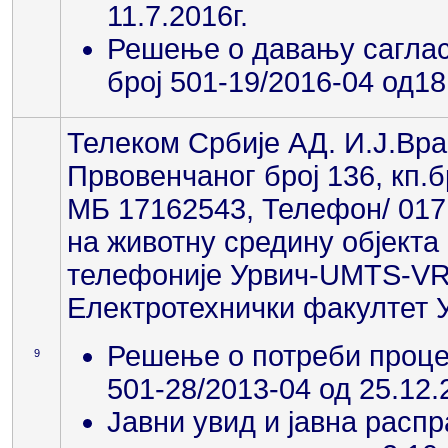
11.7.2016г.
Решење о давању саглас
број 501-19/2016-04 од18
Телеком Србије АД. И.Ј.Вр
Првовенчаног број 136, кп.
МБ 17162543, Телефон/ 017 
на животну средину објекта
телефоније Урвич-UMTS-VRM
Електротехнички факултет У
Решење о потреби процен
9
501-28/2013-04 од 25.12.
Јавни увид и јавна распр