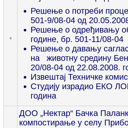
Решење о потреби процен
501-9/08-04 од 20.05.200
Решење о одређивању об
године, бр. 501-11/08-04
4
Решење о давању сагласн
на животну средину Бенз
20/08-04 од 22.08.2008. 
Извештај Техничке комиси
Студију израдио ЕКО ЛОГ
година
ДОО „Нектар“ Бачка Паланк
компостирање у селу Прибој