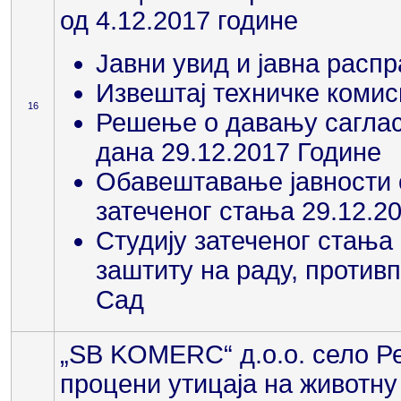
од 4.12.2017 године
Јавни увид и јавна распр
Извештај техничке комиси
16
Решење о давању саглас
дана 29.12.2017 Године
Обавештавање јавности 
затеченог стања 29.12.2
Студију затеченог стања 
заштиту на раду, против
Сад
„SB KOMERC“ д.о.о. село Р
процени утицаја на животн