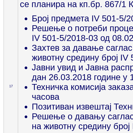
се планира на кп.бр. 867/
Број предмета IV 501-5/2
Решење о потреби процен
IV 501-5/2018-03 од 08.0
Захтев за давање саглас
животну средину број IV 
Јавни увид и Јавна распр
дан 26.03.2018 године у 
Техничка комисија заказа
17
часова
Позитиван извештај Техн
Решење о давању сагласн
на животну средину број 