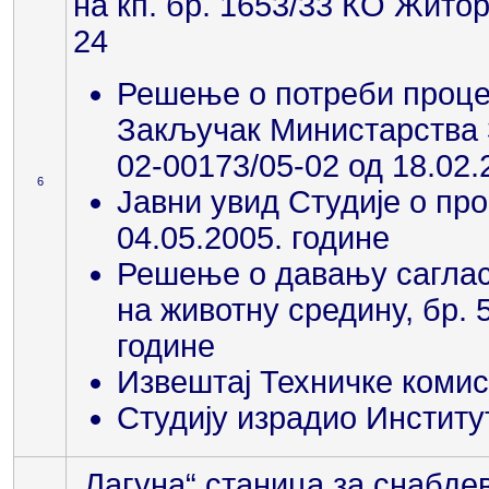
на кп. бр. 1653/33 КО Жито
24
Решење о потреби процен
Закључак Министарства 
02-00173/05-02 од 18.02.
6
Јавни увид Студије о пр
04.05.2005. године
Решење о давању сагласн
на животну средину, бр. 
године
Извештај Техничке комиси
Студију израдио Институт
„Лагуна“ станица за снабд