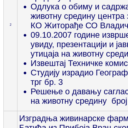
Одлука о обиму и садржа
животну средину центра з
КО Житорађе СО Владич
2
09.10.2007 године изврш
увиду, презентацији и ја
утицаја на животну сред
Извештај Техничке комиси
Студију израдио Географ
трг бр. 3
Решење о давању сагласн
на животну средину број
Изградња живинарске фарме
Батића из Прибоја Врањског