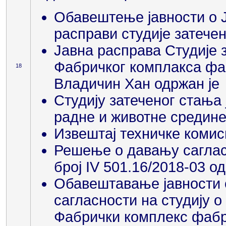
Обавештење јавности о Ј
расправи студије затече
Јавна расправа Студије 
Фабричког комплакса фаб
18
Владичин Хан одржан је 
Студију затеченог стања
радне и животне средине
Извештај техничке комиси
Решење о давању саглас
број IV 501.16/2018-03 о
Обавештавање јавности
сагласности на студију о
Фабрички комплекс фабри