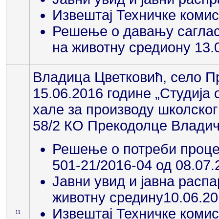
Извештај Техничке комис
Решење о давању сагласн
на животну средиону 13.
Владица Цветковић, село Пр
15.06.2016 године „Студија
хале за производу школског 
58/2 КО Прекодолце Влади
Решење о потреби процен
501-21/2016-04 од 08.07.
Јавни увид и јавна распа
животну средину10.06.2
Извештај Техничке комис
11