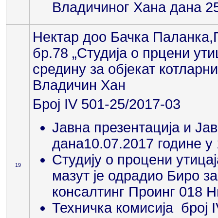
Владичиног Хана дана 25
Нектар доо Бачка Паланка,
бр.78 „Студија о прцени ути
средину за објекат котларни
Владичин Хан
Број IV 501-25/2017-03
Јавна презентација и Ја
дана10.07.2017 године у
Студију о процени утица
19
мазут је одрадио Биро з
консалтинг Проинг 018 
Техничка комисија број 