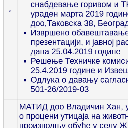
снабдевање горивом и ТН
ураден марта 2019 годи
20
доо,Таковска 38, Београ
Извршено обавештавање 
презентацији, и јавној р
дана 25.04.2019 године
Решење Техничке комисиј
25.4.2019 године и Извеш
Одлука о давању сагласн
501-26/2019-03
МАТИД доо Владичин Хан, у
о процени утицаја на животн
производњу обуће у селу Ж