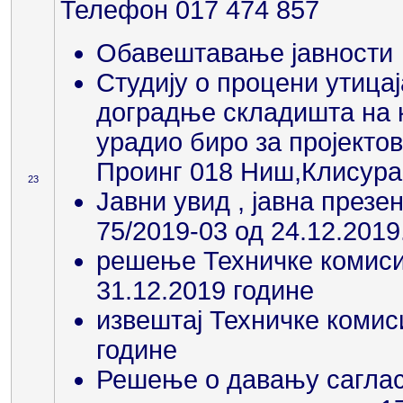
Телефон 017 474 857
Обавештавање јавности 
Студију о процени утицај
доградње складишта на к
урадио биро за пројекто
Проинг 018 Ниш,Клисура
23
Јавни увид , јавна презе
75/2019-03 од 24.12.2019
решење Техничке комисије
31.12.2019 године
извештај Техничке комиси
године
Решење о давању сагласн