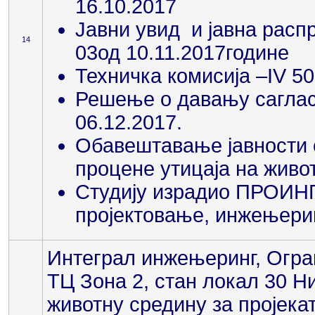
16.10.2017
Јавни увид и јавна распр
14
03од 10.11.2017године
Техничка комисија –IV 50
Решење о давању саглас
06.12.2017.
Обавештавање јавности 
процене утицаја на живо
Студију израдио ПРОИНГ
пројектовање, инжењерин
Интеграл инжењеринг, Огра
ТЦ Зона 2, стан локал 30 Н
животну средину за пројек