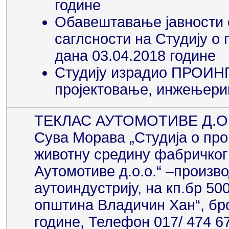
године
Обавештавање јавности
саглсности на Студију о
дана 03.04.2018 године
Студију израдио ПРОИНГ
пројектовање, инжењерин
ТЕКЛАС АУТОМОТИВЕ Д.О.О
Сува Морава „Студија о про
животну средину фабричког
Аутомотиве д.о.о.“ –произв
аутоиндустрију, на кп.бр 50
општина Владичин Хан“, бро
године, Телефон 017/ 474 6