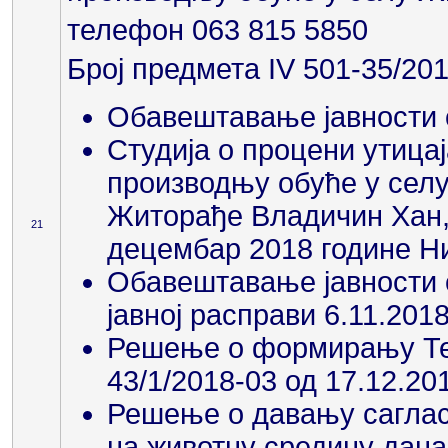
телефон 063 815 5850
Број предмета IV 501-35/201
Обавештавање јавности о
Студија о процени утицај
производњу обуће у селу
Житорађе Владичин Хан,
21
децембар 2018 године 
Обавештавање јавности о 
јавној расправи 6.11.201
Решење о формирању Тех
43/1/2018-03 од 17.12.20
Решење о давању сагласн
на животну средину дана 