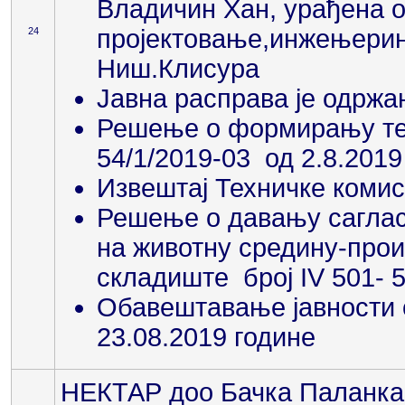
Владичин Хан, урађена о
пројектовање,инжењеринг
24
Ниш.Клисура
Јавна расправа је одржа
Решење о формирању техн
54/1/2019-03 од 2.8.2019
Извештај Техничке комис
Решење о давању сагласн
на животну средину-прои
складиште број IV 501- 5
Обавештавање јавности 
23.08.2019 године
НЕКТАР доо Бачка Паланка