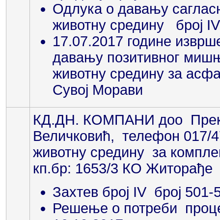
Одлука о давању сагласн
животну средину број IV
17.07.2017 године извр
давању позитивног мишњ
животну средину за асфал
Сувој Морави
КД.ДН. КОМПАНИ доо Прек
Величковић, телефон 017/47
животну средину за компле
кп.бр: 1653/3 КО Житорађе
Захтев број IV број 501-
Решење о потреби процен