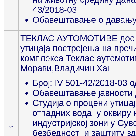
43/2018-03
Обавештавање о давању 
ТЕКЛАС АУТОМОТИВЕ доо Вл
утицаја постројења на пре
комплекса Теклас аутомотив 
Морави,Владичин Хан
Број: IV 501-42/2018-03 
Обавештавање јавности 
Студија о процени утица
отпадних вода у оквиру 
индустријској зони у Су
22
безбедност и заштиту зд