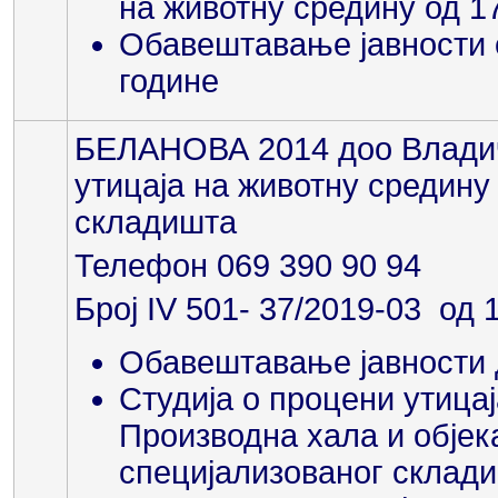
на животну средину од 1
Обавештавање јавности 
године
БЕЛАНОВА 2014 доо Владич
утицаја на животну средину
складишта
Телефон 069 390 90 94
Број IV 501- 37/2019-03 од 
Обавештавање јавности 
Студија о процени утицај
Производна хала и објек
специјализованог склади