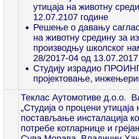
утицаја на животну среди
12.07.2107 године
Решење о давању сагласн
на животну средину за из
производњу школског нам
28/2017-04 од 13.07.2017
Студију израдио ПРОИНГ
пројектовање, инжењерин
Теклас Аутомотиве д.о.о. В
„Студија о процени утицаја
постављање инсталација ко
потребе котларнице и греја
Сува Морава Владичин Ха