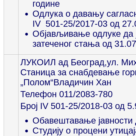
године
Одлука о давању сагласн
IV 501-25/2017-03 од 27.
Објављивање одлуке да ј
затеченог стања од 31.0
ЛУКОИЛ ад Београд,ул. Мих
Станица за снабдевање гор
„Полом“Владичин Хан
Телефон 011/2083-780
Број IV 501-25/2018-03 од 5
Обавештавање јавности 
Студију о процени утица