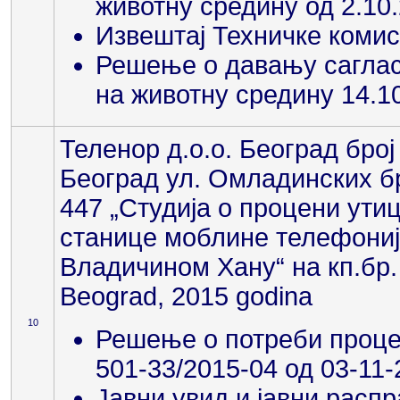
животну средину од 2.10
Извештај Техничке комис
Решење о давању сагласн
на животну средину 14.1
Теленор д.о.о. Београд број
Београд ул. Омладинских б
447 „Студија о процени ути
станице моблине телефониј
Владичином Хану“ на кп.бр.
Beograd, 2015 godina
10
Решење о потреби процен
501-33/2015-04 од 03-11
Јавни увид и јавни распр