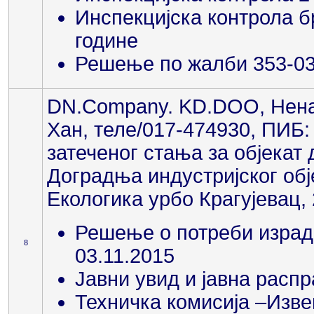
Инспекцијска контрола бр
године
Решење по жалби 353-03-
DN.Company. KD.DOO, Нена
Хан, теле/017-474930, ПИБ:
затеченог стања за објекат 
Доградња индустријског обј
Екологика урбо Крагујевац,
Решење о потреби израде
8
03.11.2015
Јавни увид и јавна распр
Техничка комисија –Изве