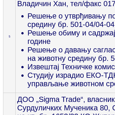
Владичин Хан, тел/факс 0174
Решење о утврђивању по
средину бр. 501-04/04-04
Решење обиму и садржају
5
године
Решење о давању сагласн
на животну средину бр. 5
Извештај Техничке комиси
Студију израдио ЕКО-ТД
управљање животном сре
ДОО „Sigma Trade“, власни
Сурдуличких Мученика 80, 