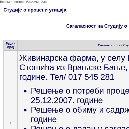
Веб сајт општине Владичин Хан
Студије о процени утицаја
Сагаласност на Студију о
Редни
Сагаласност на Сту
број
Живинарска фарма, у селу 
Стошића из Врањске Бање, б
године. Тел/ 017 545 281
Решење о потреби процен
25.12.2007. године
Решење о обиму и садржај
године
1
Решење о давању сагласн