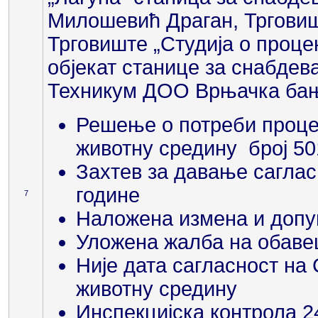
Милошевић Драган, Трговиш
Трговиште „Студија о проце
објекат станице за снабдев
Техникум ДОО Врњачка бањ
Решење о потреби проце
животну средину број 501
Захтев за давање сагласн
године
7
Наложена измена и допу
Уложена жалба на обаве
Није дата сагласност на 
животну средину
Инспекцијска контрола 2