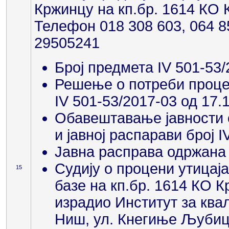
Кржинцу на кп.бр. 1614 КО
Телефон 018 308 603, 064 8
29505241
Број предмета IV 501-53/
Решење о потреби процен
IV 501-53/2017-03 од 17.
Обавештавање јавности о
и јавној распарави број 
Јавна расправа одржана 
Судију о процени утицај
15
базе на кп.бр. 1614 КО 
израдио Институт за ква
Ниш, ул. Кнегиње Љубиц