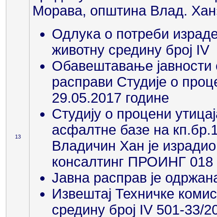
Морава, општина Влад. Хан
Одлука о потреби израде
животну средину број IV 
Обавештавање јавности о 
расправи Студије о проц
29.05.2017 године
Студију о процени утица
асфалтне базе на кп.бр
13
Владичин Хан је израдио
консалтинг ПРОИНГ 018 
Јавна расправ је одржана
Извештај Техничке комис
средину број IV 501-33/2