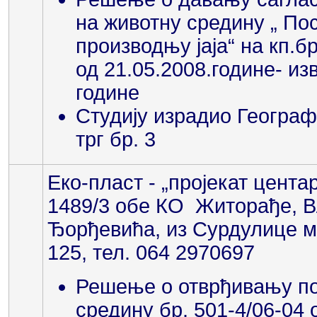
на животну средину „ По
производњу јаја“ на кп.
од 21.05.2008.године- из
године
Студију израдио Географ
трг бр. 3
Еко-пласт - „пројекат цента
1489/3 обе КО Житорађе, В
Ђорђевића, из Сурдулице ма
125, тел. 064 2970697
Решење о отврђивању по
средину бр. 501-4/06-04 