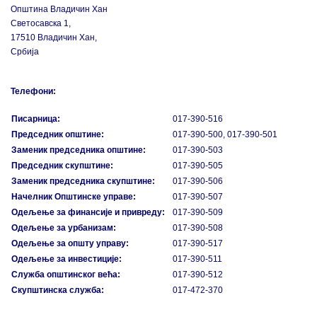
Општина Владичин Хан
Светосавска 1,
17510 Владичин Хан,
Србија
Телефони:
Писарница:
017-390-516
Председник општине:
017-390-500, 017-390-501
Заменик председника општине:
017-390-503
Председник скупштине:
017-390-505
Заменик председника скупштине:
017-390-506
Начелник Општинске управе:
017-390-507
Одељење за финансије и привреду:
017-390-509
Одељење за урбанизам:
017-390-508
Одељење за општу управу:
017-390-517
Одељење за инвестиције:
017-390-511
Служба општинског већа:
017-390-512
Скупштинска служба:
017-472-370