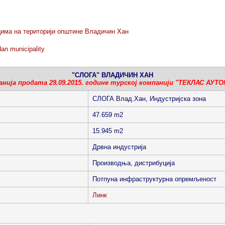
ацима на територији општине Владичин Хан
Han municipality
"СЛОГА" ВЛАДИЧИН ХАН
панија продата 29.09.2015. године турској компанији "ТЕКЛАС АУТ
СЛОГА Влад.Хан, Индустријска зона
47.659 m2
15.945 m2
Дрвна индустрија
Производња, дистрибуција
Потпуна инфраструктурна опремљеност
Линк