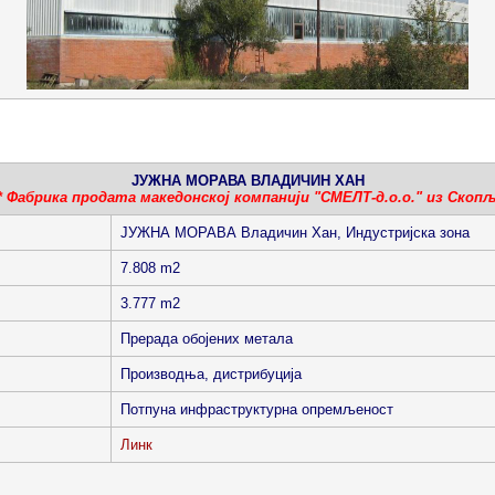
ЈУЖНА МОРАВА ВЛАДИЧИН ХАН
* Фабрика продата македонској компанији "СМЕЛТ-д.о.о." из Скопљ
ЈУЖНА МОРАВА Владичин Хан, Индустријска зона
7.808 m2
3.777 m2
Прерада обојених метала
Производња, дистрибуција
Потпуна инфраструктурна опремљеност
Линк