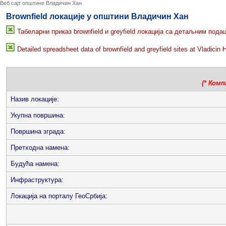
Веб сајт општине Владичин Хан
Brownfield локације у општини Владичин Хан
Табеларни приказ brownfield и greyfield локација са детаљним под
Detailed spreadsheet data of brownfield and greyfield sites at Vladicin 
(* Ком
Назив локације:
Укупна површина:
Површина зграда:
Претходна намена:
Будућа намена:
Инфраструктура:
Локација на порталу ГеоСрбија: