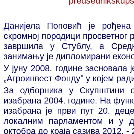
predsednikskups
Данијела Поповић је рођена 
скромној породици просветног 
завршила у Стублу, а Сред
занимању је дипломирани екон
У јуну 2008. године засновала 
„Агроинвест Фонду" у којем рад
За одборника у Скупштини 
изабрана 2004. године. На фун
изабрана је први пут 20. дец
локалним парламентом и у д
октобра до краја сазива 2012. - 2