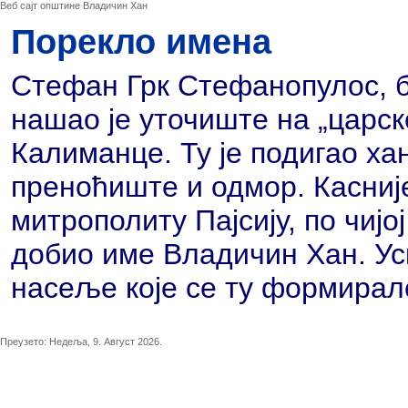
Веб сајт општине Владичин Хан
Порекло имена
Стефан Грк Стефанопулос, б
нашао је уточиште на „царск
Калиманце. Ту је подигао хан
преноћиште и одмор. Касније
митрополиту Пајсију, по чијој
добио име Владичин Хан. Уск
насеље које се ту формирал
Преузето:
Недеља, 9. Август 2026.