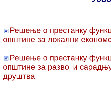
Решење о престанку функц
општине за локални економс
Решење о престанку функц
општине за развој и сарадњ
друштва