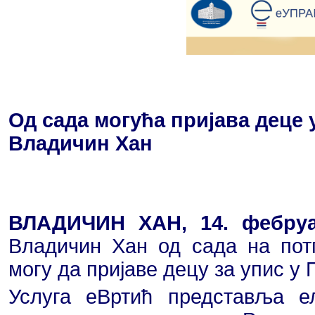
Од сада могућа пријава деце 
Владичин Хан
ВЛАДИЧИН ХАН, 14. фебруар
Владичин Хан од сада на пот
могу да пријаве децу за упис у
Услуга еВртић представља е