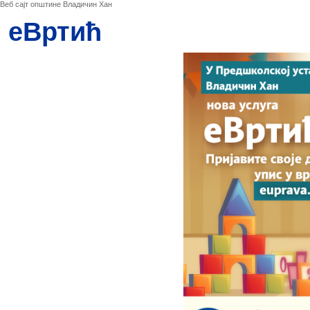
Веб сајт општине Владичин Хан
еВртић