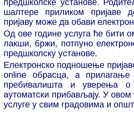
предшколске установе. Родит
шалтере приликом пријаве д
пријаву може да обави електрон
Од ове године услуга ће бити о
лакши, бржи, потпуно електрон
предшколску установе.
Електронско подношење пријав
online обрасца, а прилагање
пребивалишта и уверења о 
аутоматски прибављају. У овом 
услуге у свим градовима и општ