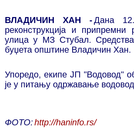
ВЛАДИЧИН ХАН -
Дана 12.
реконструкција и припремни
улица у МЗ Стубал. Средства 
буџета општине Владичин Хан.
Упоредо, екипе ЈП "Водовод" о
је у питању одржавање водовод
ФОТО:
http://haninfo.rs/