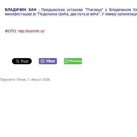
ВЛАДИЧИН ХАН -
Предшколска установа "Пчелица" у Владичином Ха
манифестације је "Подељена срећа, два пута је већа". У оквиру организац
ФОТО:
http://haninfo.rs/
Преузето:
Петак, 7. Август 2026.