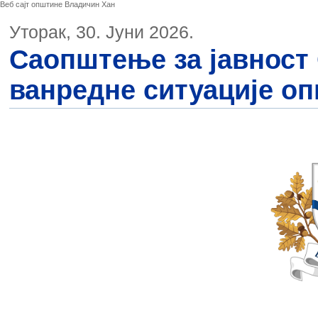
Веб сајт општине Владичин Хан
Уторак, 30. Јуни 2026.
Саопштење за јавност
ванредне ситуације о