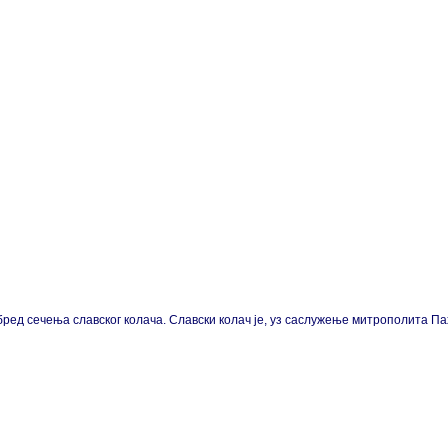
н обред сечења славског колача. Славски колач је, уз саслужење митрополит