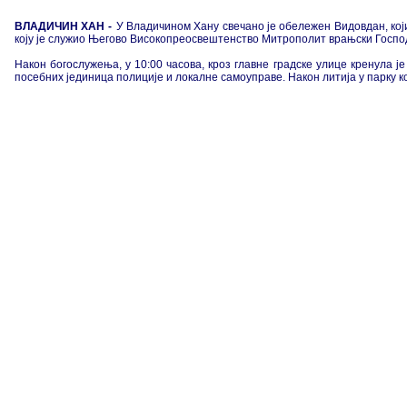
ВЛАДИЧИН ХАН -
У Владичином Хану свечано је обележен Видовдан, који
коју је служио Његово Високопреосвештенство Митрополит врањски Господ
Након богослужења, у 10:00 часова, кроз главне градске улице кренула 
посебних јединица полиције и локалне самоуправе. Након литија у парку к