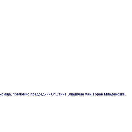
а Пахомија, преломио председник Општине Владичин Хан, Горан Младеновић.