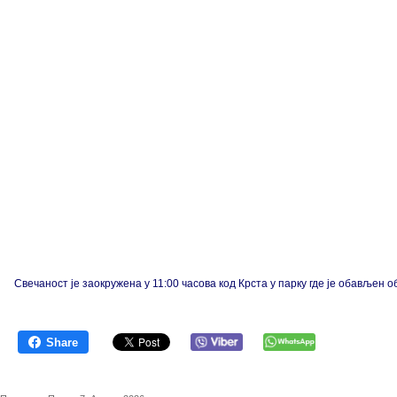
Свечаност је заокружена у 11:00 часова код Крста у парку где је обавље
Share