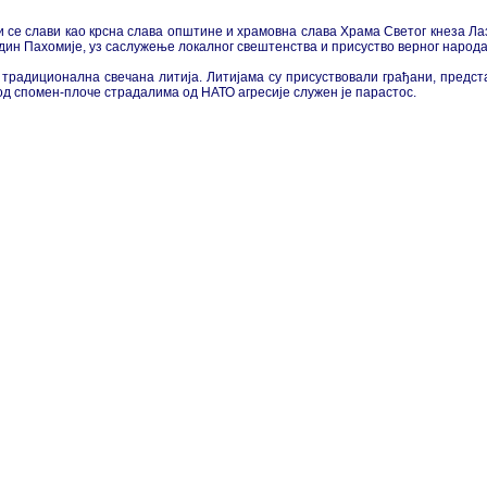
 се слави као крсна слава општине и храмовна слава Храма Светог кнеза Ла
ин Пахомије, уз саслужење локалног свештенства и присуство верног народа
је традиционална свечана литија. Литијама су присуствовали грађани, предс
од спомен-плоче страдалима од НАТО агресије служен је парастос.