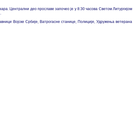
зара. Централни део прославе започео је у 8:30 часова Светом Литургијом
.
тавници Војске Србије, Ватрогасне станице, Полиције, Удружења ветерана