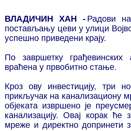
ВЛАДИЧИН ХАН -
Радови на
постављању цеви у улици Војв
успешно приведени крају.
По завршетку грађевинских 
враћена у првобитно стање.
Кроз ову инвестицију, три н
прикључак на канализациону мре
објеката извршено је преусм
канализацију. Овај корак ће 
мреже и директно допринети 