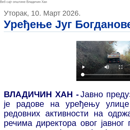
Веб сајт општине Владичин Хан
Уторак, 10. Март 2026.
Уређење Југ Богданов
ВЛАДИЧИН ХАН -
Јавно преду
је радове на уређењу улице
редовних активности на одр
речима директора овог јавног 