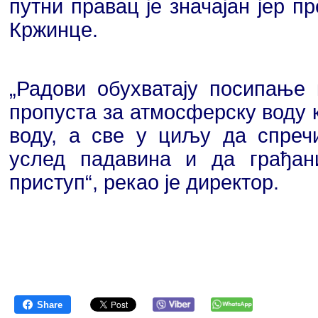
путни правац је значајан јер 
Кржинце.
„Радови обухватају посипање 
пропуста за атмосферску воду 
воду, а све у циљу да спреч
услед падавина и да грађан
приступ“, рекао је директор.
Share