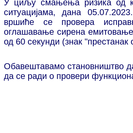
У циљу смањења ризика од 
ситуацијама, дана 05.07.2023
вршиће се провера исправ
оглашавање сирена емитовањем
од 60 секунди (знак "престанак 
Обавештавамо становништво да
да се ради о провери функцион