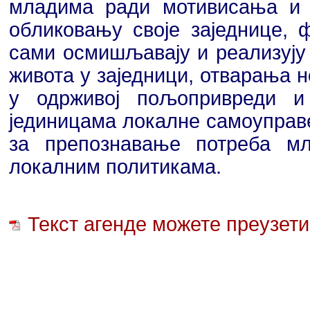
младима ради мотивисања и 
обликовању своје заједнице, 
сами осмишљавају и реализуј
живота у заједници, отварања 
у одрживој пољопривреди и
јединицама локалне самоуправ
за препознавање потреба м
локалним политикама.
Текст агенде можете преузети