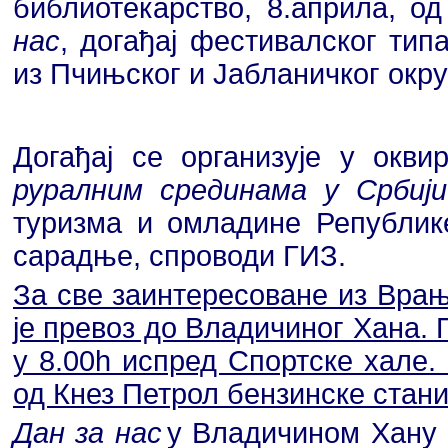
библиотекарство, 8.априла, о
нас
, догађај фестивалског тип
из Пчињског и Јабланичког окру
Догађај се организује у оквир
руралним срединама у Србији
туризма и омладине Републике
сарадње, спроводи ГИЗ.
За све заинтересоване из Врањ
је превоз до Владичиног Хана. 
у 8.00h испред Спортске хале.
од Кнез Петрол бензинске стани
Дан за нас
у Владичином Хану п