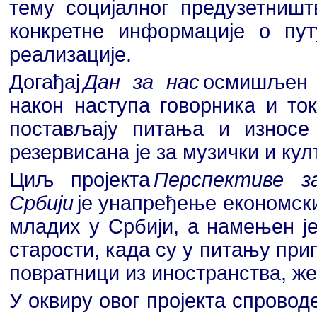
тему социјалног предузетништ
конкретне информације о пут
реализације.
Догађај
Дан за нас
осмишљен 
након наступа говорника и то
постављају питања и износе 
резервисана је за музички и ку
Циљ пројекта
Перспективе з
Србији
је унапређење економски
младих у Србији, а намењен ј
старости, када су у питању пр
повратници из иностранства, ж
У оквиру овог пројекта спровод