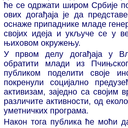
ће се одржати широм Србије п
ових догађаја је да предста
оснаже припаднике младе генер
својих идеја и укључе се у ве
њиховом окружењу.
У првом делу догађаја у В
обратити млади из Пчињско
публиком поделити своје и
покренули социјално предуз
активизам, заједно са својим 
различите активности, од еколо
уметничких програма.
Након тога публика ће моћи д