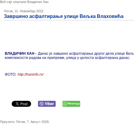
Веб сајт општине Владичин Хан
Петак, 11. Новембар 2022.
Завршено асфалтирање улице Вељка Влаховића
ВЛАДИЧИН ХАН -
Данас је завшено асфалтирање другог дела улице Вељко
комплексости радова на припреми, улица у целости асфалтирана данас.
ФОТО:
http://haninfo.rs/
Преузето:
Петак, 7. Август 2026.