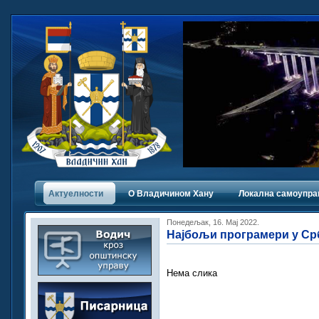
Актуелности
О Владичинoм Хану
Локална самоупра
Понедељак, 16. Мај 2022.
Најбољи програмери у Ср
Нема слика