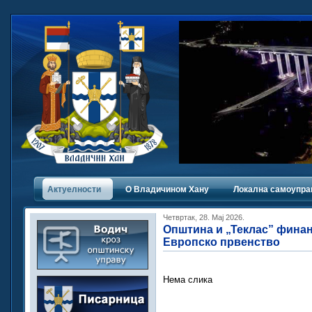
Актуелности
О Владичинoм Хану
Локална самоупра
Четвртак, 28. Мај 2026.
Општина и „Теклас” финан
Европско првенство
Нема слика